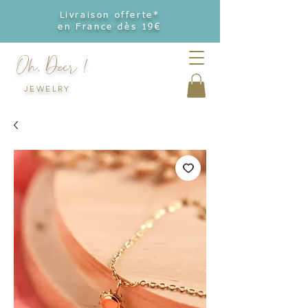
Livraison offerte*
en France dès 19€
Oh, Deer !
JEWELRY