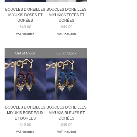
BOUCLES D'OREILLES
BOUCLES D'OREILLES
MIYUKIS ROSES ET
MIYUKIS VERTES ET
DORÉES
DORÉES
Price
Price
€49.00
€49.00
VAT Included
VAT Included
Out of Stock
Out of Stock
BOUCLES D'OREILLES
BOUCLES D'OREILLES
MIYUKIS BORDEAUX
MIYUKIS BLEUES ET
ET DORÉES
DORÉES
Price
Price
€49.00
€49.00
VAT Included
VAT Included