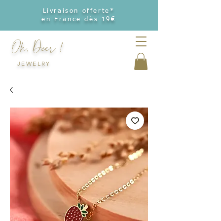
Livraison offerte*
en France dès 19€
Oh, Deer !
JEWELRY