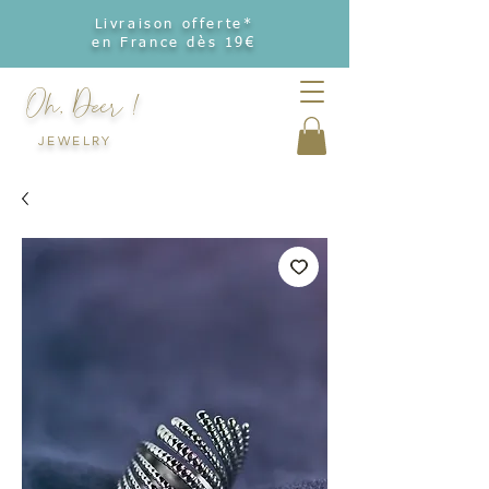
Livraison offerte*
en France dès 19€
Oh, Deer !
JEWELRY