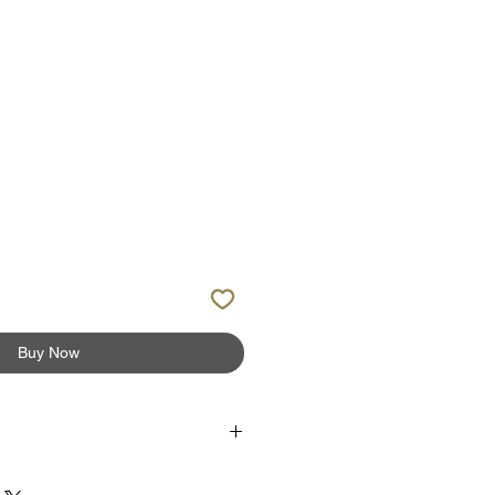
Buy Now
s réseaux sociaux et participez à la