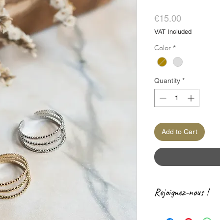
Price
€15.00
VAT Included
Color
*
Quantity
*
Add to Cart
Rejoignez-nous !
Rejoignez-nous sur le