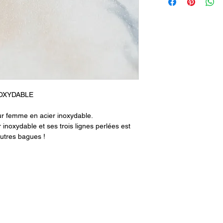
vie de notre petite b
laisser un petit mot s
Facebook
・
Instagr
NOXYDABLE
ur femme en acier inoxydable.
 inoxydable et ses trois lignes perlées est
autres bagues !