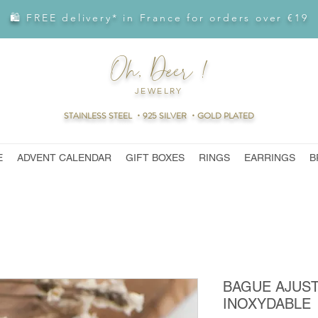
🛍 FREE delivery* in France for orders over €19
Oh, Deer !
JEWELRY
STAINLESS STEEL ・925 SILVER ・GOLD PLATED
E
ADVENT CALENDAR
GIFT BOXES
RINGS
EARRINGS
B
BAGUE AJUST
INOXYDABLE