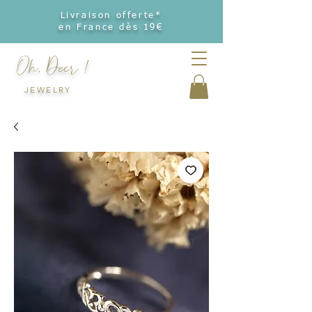
Livraison offerte*
en France dès 19€
Oh, Deer !
JEWELRY