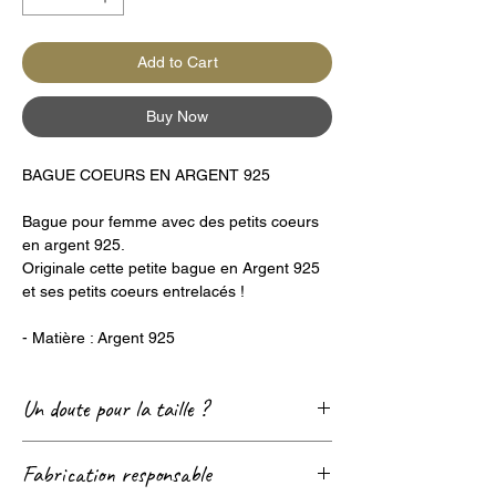
Add to Cart
Buy Now
BAGUE COEURS EN ARGENT 925
Bague pour femme avec des petits coeurs
en argent 925.
Originale cette petite bague en Argent 925
et ses petits coeurs entrelacés !
- Matière : Argent 925
Un doute pour la taille ?
Consultez notre page
Guide des tailles
! 😊
Fabrication responsable
Nous sommes également très réactif sur le