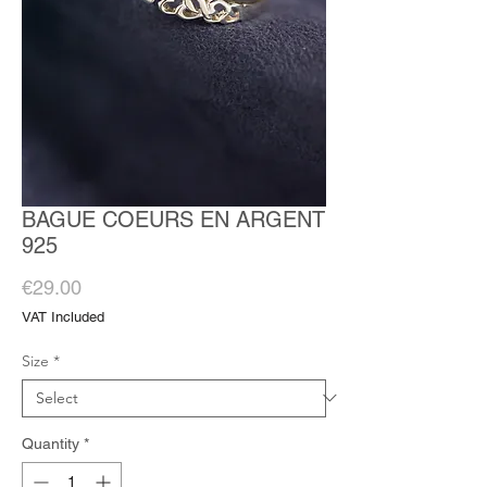
BAGUE COEURS EN ARGENT
925
Price
€29.00
VAT Included
Size
*
Quantity
*