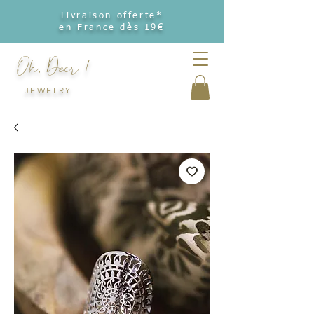
Livraison offerte*
en France dès 19€
Oh, Deer !
JEWELRY