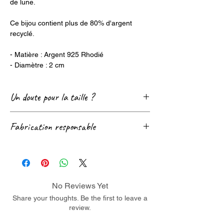
de lune.
Ce bijou contient plus de 80% d'argent
recyclé.
- Matière : Argent 925 Rhodié
- Diamètre : 2 cm
Un doute pour la taille ?
Consultez notre page
Guide des tailles
! 😊
Fabrication responsable
Nous sommes également très réactif sur le
Chat, les réseaux sociaux et par mail.
Notre partenaire de fabrication est membre
Contactez-nous si besoin ! 😉
du
RJC
(engagement reconnu en termes
de respect des conditions de travail et de
développement durable).
No Reviews Yet
Ce bijou contient plus de 80% d'argent
Share your thoughts. Be the first to leave a
review.
recyclé.