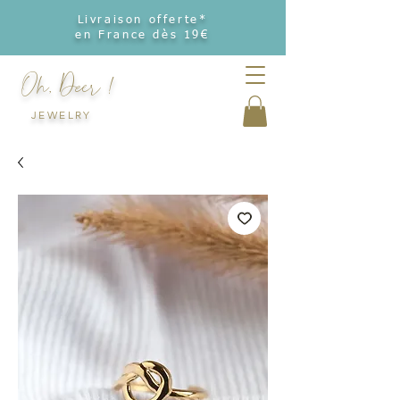
Livraison offerte*
en France dès 19€
Oh, Deer !
JEWELRY