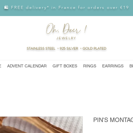
🛍 FREE delivery* in France for orders over €19
Oh, Deer !
JEWELRY
STAINLESS STEEL ・925 SILVER ・GOLD PLATED
E
ADVENT CALENDAR
GIFT BOXES
RINGS
EARRINGS
B
PIN'S MONTA