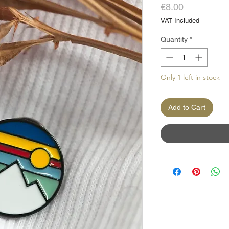
Price
€8.00
VAT Included
Quantity
*
Only 1 left in stock
Add to Cart