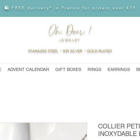
🛍 FREE delivery* in France for orders over €19
Oh, Deer !
JEWELRY
STAINLESS STEEL ・925 SILVER ・GOLD PLATED
E
ADVENT CALENDAR
GIFT BOXES
RINGS
EARRINGS
B
COLLIER PETI
INOXYDABLE 