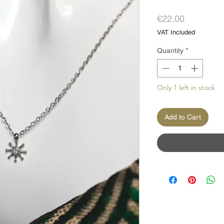
Price
€22.00
VAT Included
Quantity
*
Only 1 left in stock
Add to Cart