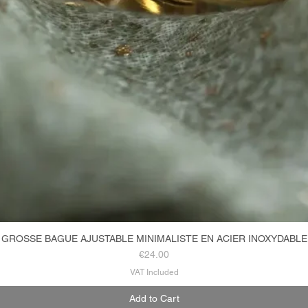
GROSSE BAGUE AJUSTABLE MINIMALISTE EN ACIER INOXYDABLE
Quick View
Price
€24.00
VAT Included
Add to Cart