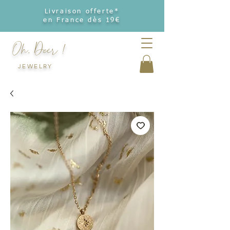
Livraison offerte*
en France dès 19€
Oh, Deer !
JEWELRY