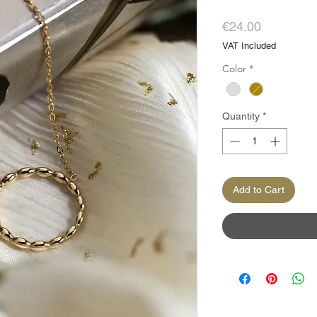
Price
€24.00
VAT Included
Color
*
Quantity
*
Add to Cart