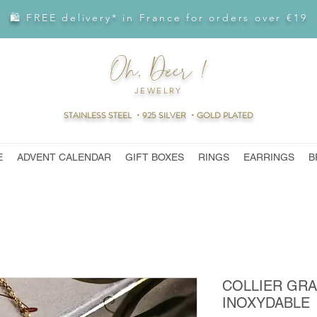
🛍 FREE delivery* in France for orders over €19
Oh, Deer !
JEWELRY
STAINLESS STEEL ・925 SILVER ・GOLD PLATED
E
ADVENT CALENDAR
GIFT BOXES
RINGS
EARRINGS
B
COLLIER GRA
INOXYDABLE