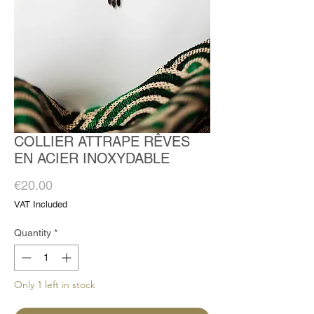
COLLIER ATTRAPE RÊVES
EN ACIER INOXYDABLE
Price
€20.00
VAT Included
Quantity
*
Only 1 left in stock