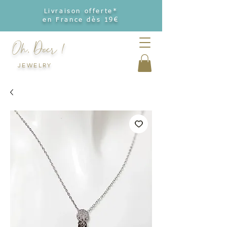
Livraison offerte*
en France dès 19€
Oh, Deer !
JEWELRY