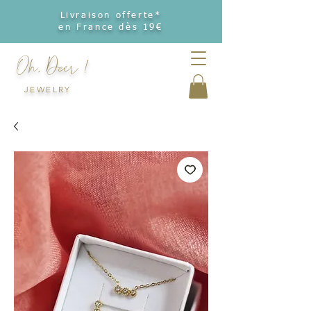
Livraison offerte*
en France dès 19€
Oh, Deer !
JEWELRY