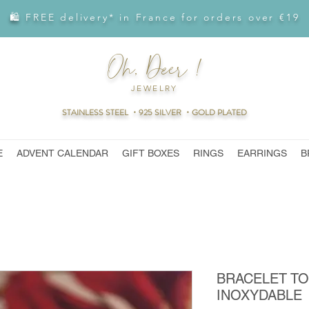
🛍 FREE delivery* in France for orders over €19
Oh, Deer !
JEWELRY
STAINLESS STEEL ・925 SILVER ・GOLD PLATED
E
ADVENT CALENDAR
GIFT BOXES
RINGS
EARRINGS
B
BRACELET TO
INOXYDABLE