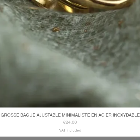
GROSSE BAGUE AJUSTABLE MINIMALISTE EN ACIER INOXYDABLE
Quick View
Price
€24.00
VAT Included