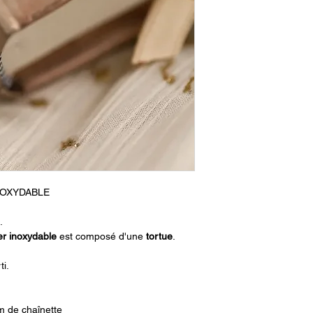
NOXYDABLE
.
er inoxydable
est composé d'une
tortu
e
.
ti.
m de chaînette