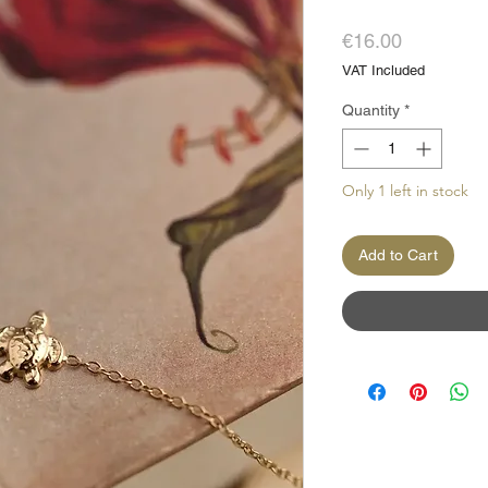
Price
€16.00
VAT Included
Quantity
*
Only 1 left in stock
Add to Cart