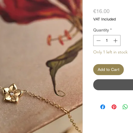
Price
€16.00
VAT Included
Quantity
*
Only 1 left in stock
Add to Cart