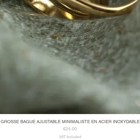
GROSSE BAGUE AJUSTABLE MINIMALISTE EN ACIER INOXYDABLE
Quick View
Price
€24.00
VAT Included