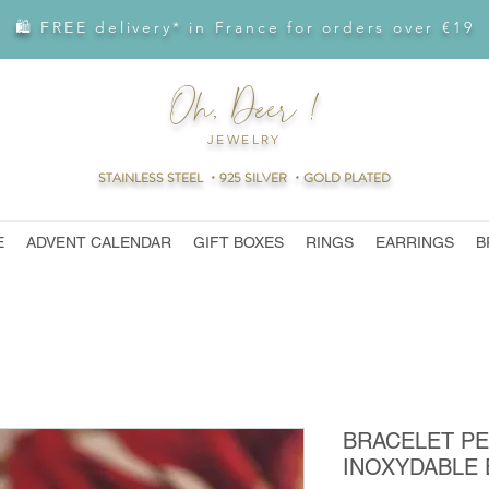
🛍 FREE delivery* in France for orders over €19
Oh, Deer !
JEWELRY
STAINLESS STEEL ・925 SILVER ・GOLD PLATED
E
ADVENT CALENDAR
GIFT BOXES
RINGS
EARRINGS
B
BRACELET PE
INOXYDABLE 