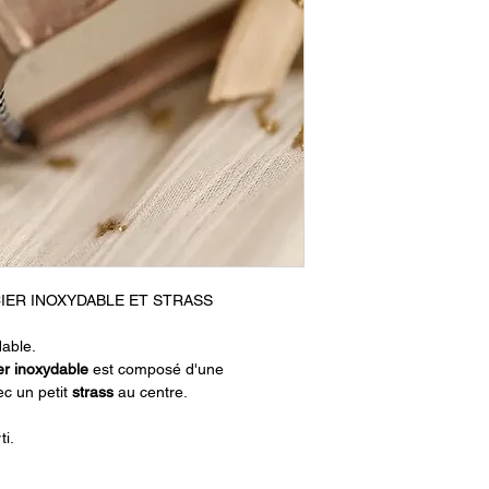
IER INOXYDABLE ET STRASS
dable.
er inoxydable
est composé d'une
ec un petit
strass
au centre.
ti.