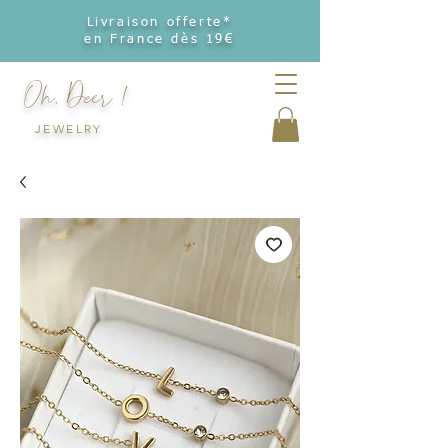
Livraison offerte*
en France dès 19€
Oh, Deer !
JEWELRY