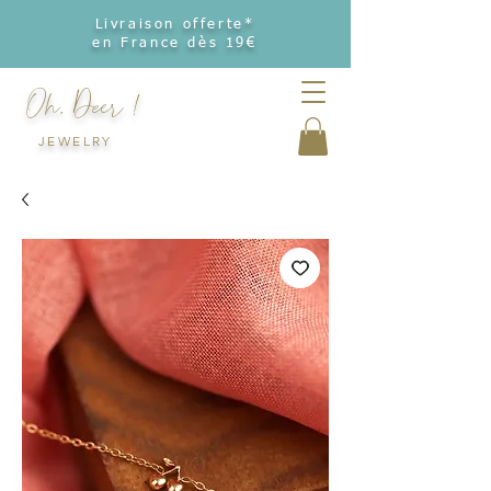
Livraison offerte*
en France dès 19€
Oh, Deer !
JEWELRY