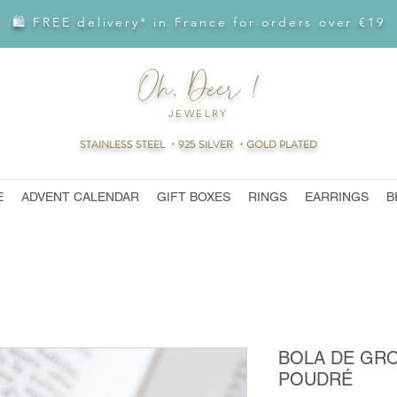
🛍 FREE delivery* in France for orders over €19
Oh, Deer !
JEWELRY
STAINLESS STEEL ・925 SILVER ・GOLD PLATED
E
ADVENT CALENDAR
GIFT BOXES
RINGS
EARRINGS
B
BOLA DE GRO
POUDRÉ