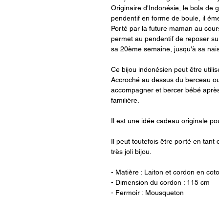
Originaire d'Indonésie, le bola de 
pendentif en forme de boule, il éme
Porté par la future maman au cours
permet au pendentif de reposer sur 
sa 20ème semaine, jusqu'à sa nai
Ce bijou indonésien peut être uti
Accroché au dessus du berceau ou à
accompagner et bercer bébé après
familière.
Il est une idée cadeau originale p
Il peut toutefois être porté en tant 
très joli bijou.
- Matière : Laiton et cordon en coto
- Dimension du cordon : 115 cm
- Fermoir : Mousqueton