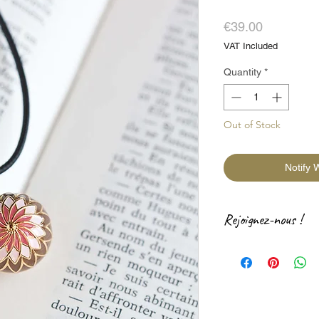
Price
€39.00
VAT Included
Quantity
*
Out of Stock
Notify 
Rejoignez-nous !
Rejoignez-nous sur le
vie de notre petite b
laisser un petit mot s
Facebook
・
Instagr