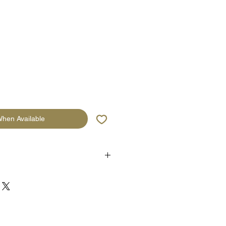
When Available
s réseaux sociaux et participez à la
ijouterie ! N'héstez pas à nous
uite à votre achat. 😉
am