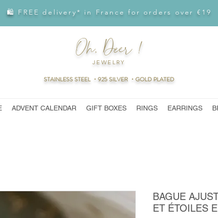
🛍 FREE delivery* in France for orders over €19
Oh, Deer !
JEWELRY
STAINLESS STEEL ・925 SILVER ・GOLD PLATED
E
ADVENT CALENDAR
GIFT BOXES
RINGS
EARRINGS
B
BAGUE AJUST
ET ÉTOILES 