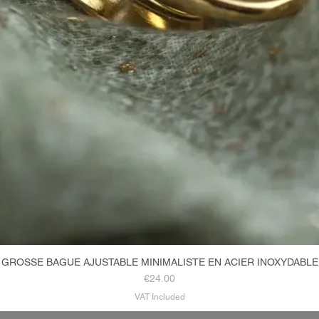
GROSSE BAGUE AJUSTABLE MINIMALISTE EN ACIER INOXYDABLE
Quick View
Price
€24.00
VAT Included