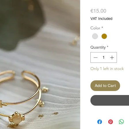
Price
€15.00
VAT Included
Color
*
Quantity
*
Only 1 left in stock
Add to Cart