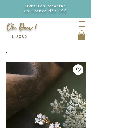
Livraison offerte*
en France dès 19€
Oh, Deer !
BIJOUX