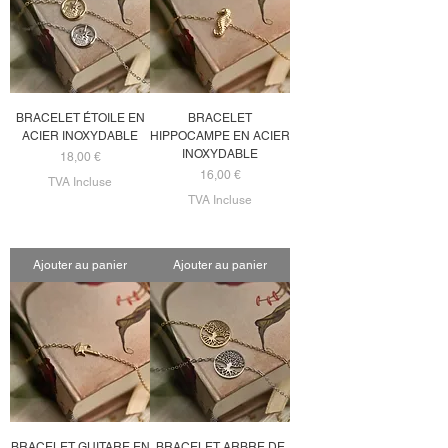
BRACELET ÉTOILE EN
BRACELET
ACIER INOXYDABLE
HIPPOCAMPE EN ACIER
INOXYDABLE
Prix
18,00 €
Prix
16,00 €
TVA Incluse
TVA Incluse
Ajouter au panier
Ajouter au panier
BRACELET GUITARE EN
BRACELET ARBRE DE