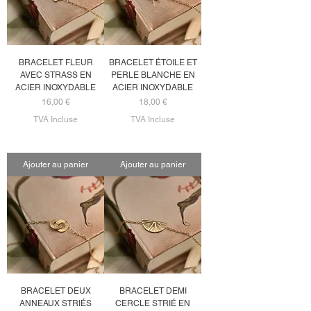
BRACELET FLEUR
BRACELET ÉTOILE ET
AVEC STRASS EN
PERLE BLANCHE EN
ACIER INOXYDABLE
ACIER INOXYDABLE
Prix
Prix
16,00 €
18,00 €
TVA Incluse
TVA Incluse
Ajouter au panier
Ajouter au panier
BRACELET DEUX
BRACELET DEMI
ANNEAUX STRIÉS
CERCLE STRIÉ EN