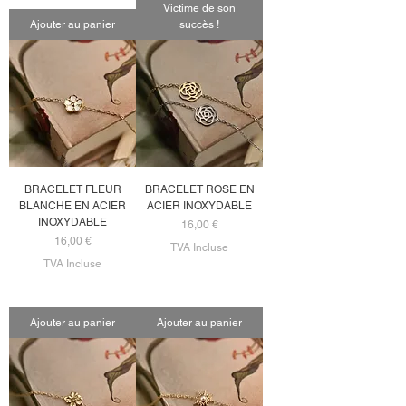
Victime de son
Ajouter au panier
succès !
BRACELET FLEUR
BRACELET ROSE EN
BLANCHE EN ACIER
ACIER INOXYDABLE
INOXYDABLE
Prix
16,00 €
Prix
16,00 €
TVA Incluse
TVA Incluse
Ajouter au panier
Ajouter au panier