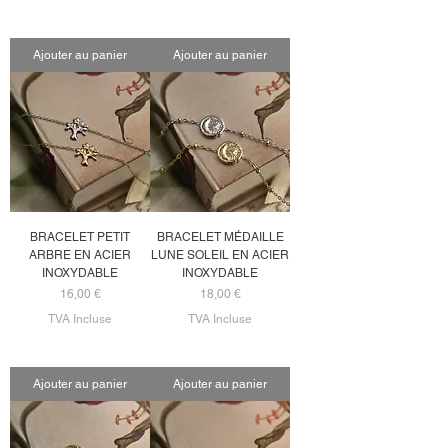
Ajouter au panier
Ajouter au panier
BRACELET PETIT
BRACELET MÉDAILLE
ARBRE EN ACIER
LUNE SOLEIL EN ACIER
INOXYDABLE
INOXYDABLE
Prix
Prix
16,00 €
18,00 €
TVA Incluse
TVA Incluse
Ajouter au panier
Ajouter au panier