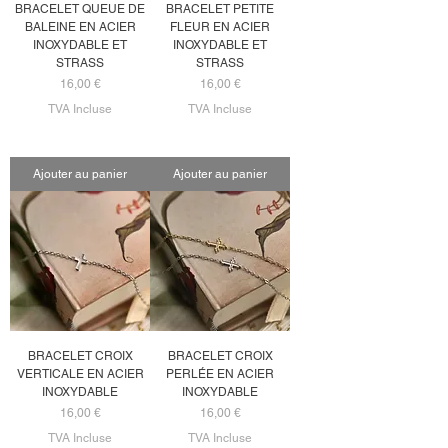
BRACELET QUEUE DE
BRACELET PETITE
BALEINE EN ACIER
FLEUR EN ACIER
INOXYDABLE ET
INOXYDABLE ET
STRASS
STRASS
Prix
Prix
16,00 €
16,00 €
TVA Incluse
TVA Incluse
Ajouter au panier
Ajouter au panier
BRACELET CROIX
BRACELET CROIX
VERTICALE EN ACIER
PERLÉE EN ACIER
INOXYDABLE
INOXYDABLE
Prix
Prix
16,00 €
16,00 €
TVA Incluse
TVA Incluse