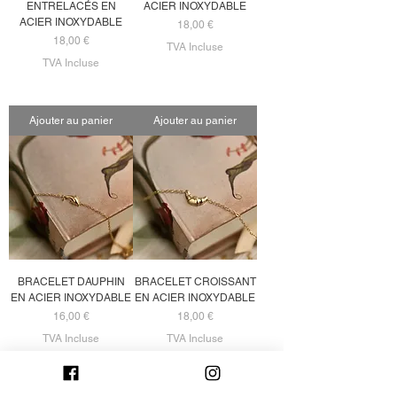
ENTRELACÉS EN
ACIER INOXYDABLE
ACIER INOXYDABLE
Prix
18,00 €
Prix
18,00 €
TVA Incluse
TVA Incluse
Ajouter au panier
Ajouter au panier
BRACELET DAUPHIN
BRACELET CROISSANT
EN ACIER INOXYDABLE
EN ACIER INOXYDABLE
Prix
Prix
16,00 €
18,00 €
TVA Incluse
TVA Incluse
Ajouter au panier
Ajouter au panier