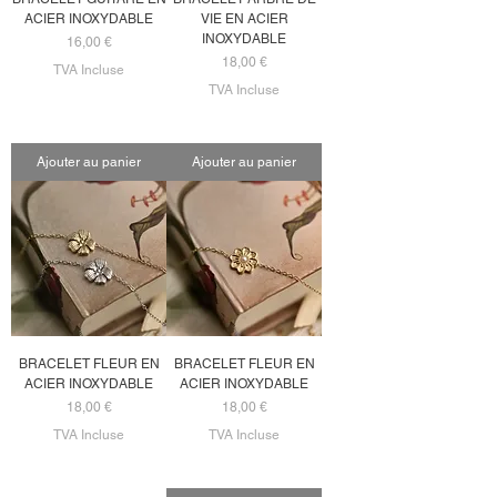
ACIER INOXYDABLE
VIE EN ACIER
INOXYDABLE
Prix
16,00 €
Prix
18,00 €
TVA Incluse
TVA Incluse
Ajouter au panier
Ajouter au panier
BRACELET FLEUR EN
BRACELET FLEUR EN
ACIER INOXYDABLE
ACIER INOXYDABLE
Prix
Prix
18,00 €
18,00 €
TVA Incluse
TVA Incluse