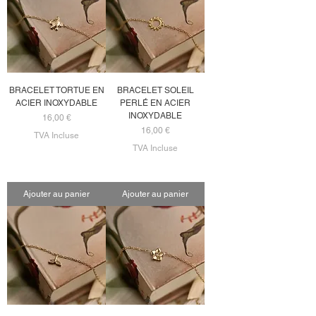
BRACELET TORTUE EN
BRACELET SOLEIL
ACIER INOXYDABLE
PERLÉ EN ACIER
INOXYDABLE
Prix
16,00 €
Prix
16,00 €
TVA Incluse
TVA Incluse
Ajouter au panier
Ajouter au panier