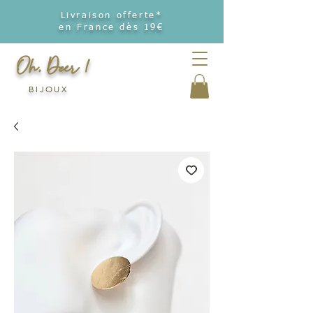
Livraison offerte*
en France dès 19€
Oh, Deer !
BIJOUX