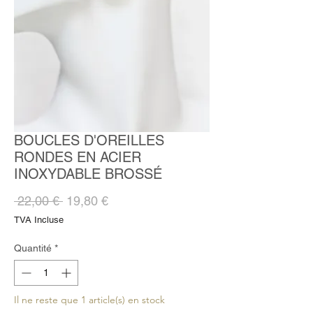
BOUCLES D'OREILLES
RONDES EN ACIER
INOXYDABLE BROSSÉ
Prix
Prix
 22,00 € 
19,80 €
original
promotionnel
TVA Incluse
Quantité
*
Il ne reste que 1 article(s) en stock