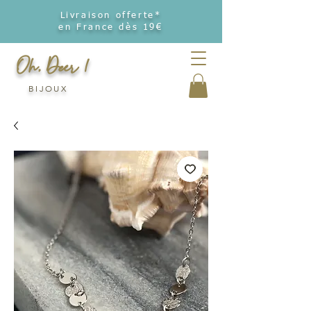
Livraison offerte*
en France dès 19€
Oh, Deer !
BIJOUX