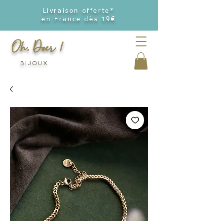
Livraison offerte*
en France dès 19€
Oh, Deer !
BIJOUX