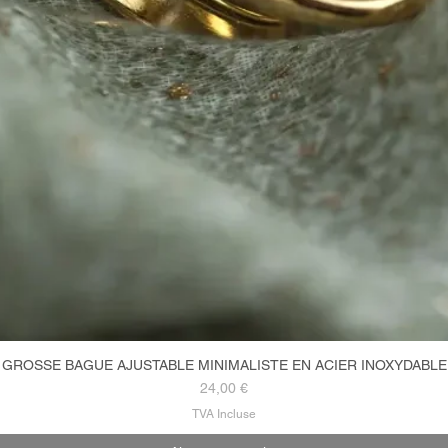
GROSSE BAGUE AJUSTABLE MINIMALISTE EN ACIER INOXYDABLE
Aperçu rapide
Prix
24,00 €
TVA Incluse