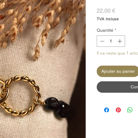
Prix
22,00 €
TVA Incluse
Quantité
*
Il ne reste que 1 arti
Ajouter au panier
Com