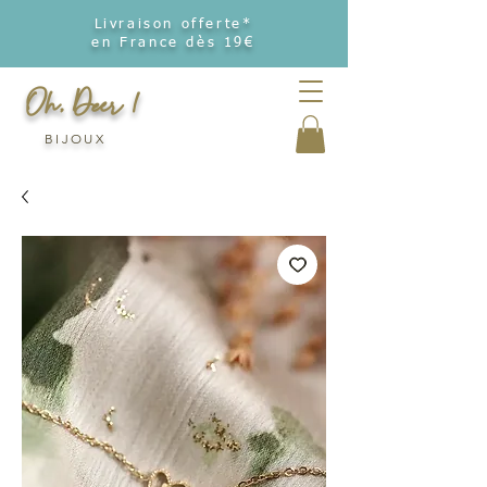
Livraison offerte*
en France dès 19€
Oh, Deer !
BIJOUX