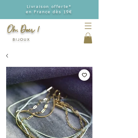
Livraison offerte*
en France dès 19€
Oh, Deer !
BIJOUX