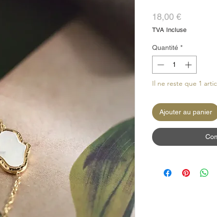
Prix
18,00 €
TVA Incluse
Quantité
*
Il ne reste que 1 arti
Ajouter au panier
Com