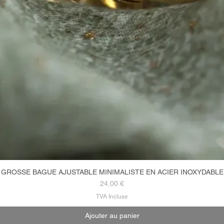
GROSSE BAGUE AJUSTABLE MINIMALISTE EN ACIER INOXYDABLE
Aperçu rapide
Prix
24,00 €
TVA Incluse
Ajouter au panier