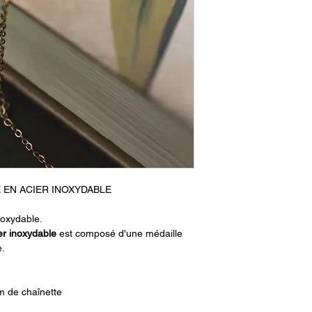
 EN ACIER INOXYDABLE
noxydable.
er inoxydable
est composé d'une
médaille
e
.
m de chaînette