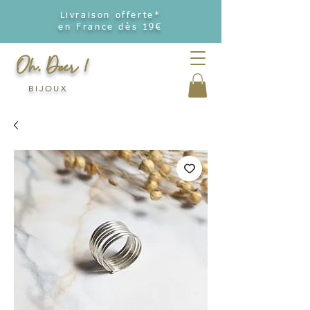
Livraison offerte*
en France dès 19€
Oh, Deer !
BIJOUX