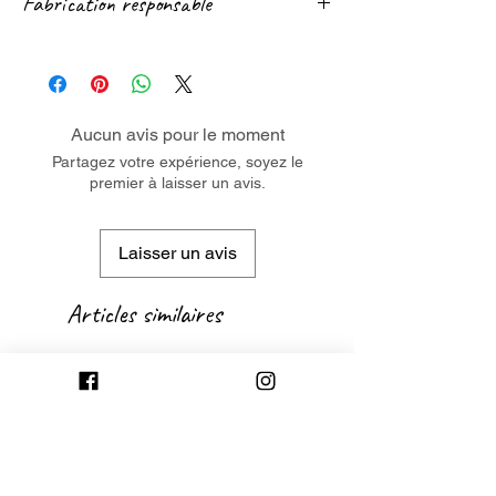
Fabrication responsable
Nous sommes également très réactif sur le
Chat, les réseaux sociaux et par mail.
Notre partenaire de fabrication est membre
Contactez-nous si besoin ! 😉
du
RJC
(engagement reconnu en termes
de respect des conditions de travail et de
développement durable).
Aucun avis pour le moment
Ce bijou contient plus de 80% d'argent
Partagez votre expérience, soyez le
premier à laisser un avis.
recyclé.
Laisser un avis
Articles similaires