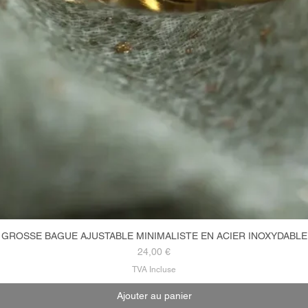
GROSSE BAGUE AJUSTABLE MINIMALISTE EN ACIER INOXYDABLE
Aperçu rapide
Prix
24,00 €
TVA Incluse
Ajouter au panier