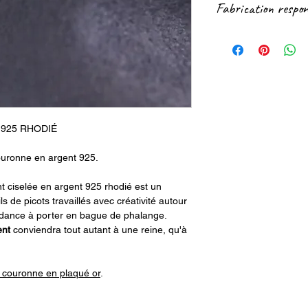
Fabrication respon
Nous sommes égalemen
réseaux sociaux et pa
Notre partenaire de
😉
(engagement reconnu
conditions de travai
Ce bijou contient pl
925 RHODIÉ
uronne en argent 925.
t ciselée en argent 925 rhodié est un
s de picots travaillés avec créativité autour
endance à porter en bague de phalange.
ent
conviendra tout autant à une reine, qu'à
 couronne en plaqué or
.