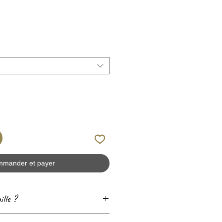
mander et payer
ille ?
e
Guide des tailles
! 😊