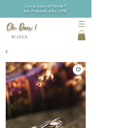
Livraison offerte*
en France dès 19€
Oh, Deer !
BIJOUX