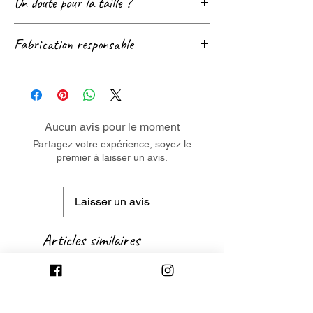
Un doute pour la taille ?
Consultez notre page
Guide des tailles
! 😊
Fabrication responsable
Nous sommes également très réactif sur le
Chat, les réseaux sociaux et par mail.
Notre partenaire de fabrication est membre
Contactez-nous si besoin ! 😉
du
RJC
(engagement reconnu en termes
de respect des conditions de travail et de
développement durable).
Aucun avis pour le moment
Ce bijou contient plus de 80% d'argent
Partagez votre expérience, soyez le
premier à laisser un avis.
recyclé.
Laisser un avis
Articles similaires