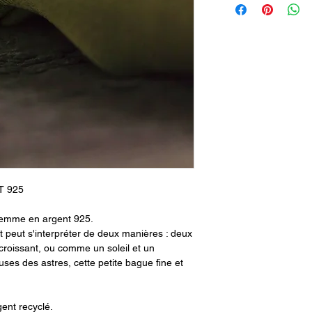
(engagement reconnu
conditions de travai
Ce bijou contient pl
T 925
 femme en argent 925.
t peut s'interpréter de deux manières : deux
 croissant, ou comme un soleil et un
ses des astres, cette petite bague fine et
gent recyclé.