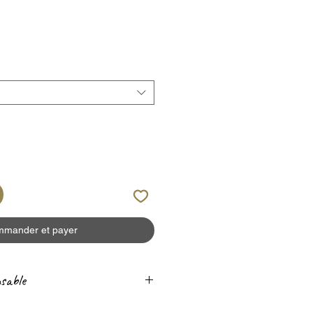
mander et payer
sable
fabrication est membre du RJC