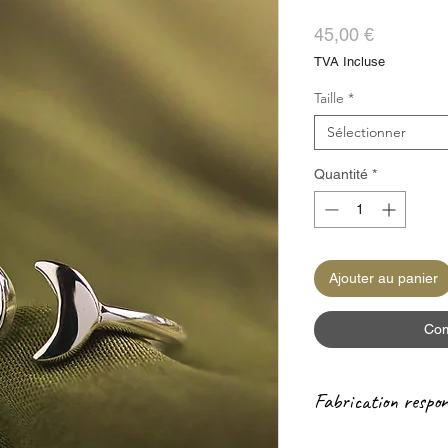
Prix
45,00 €
TVA Incluse
Taille
*
Sélectionner
Quantité
*
Ajouter au panier
Com
Fabrication respon
Notre partenaire de 