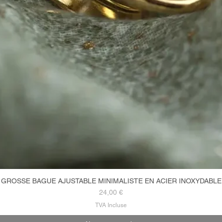
GROSSE BAGUE AJUSTABLE MINIMALISTE EN ACIER INOXYDABLE
Aperçu rapide
Prix
24,00 €
TVA Incluse