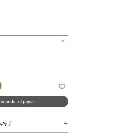
mander et payer
ille ?
e
Guide des tailles
! 😊