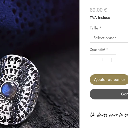
Prix
69,00 €
TVA Incluse
Taille
*
Sélectionner
Quantité
*
Ajouter au panier
Com
Un doute pour la ta
Consultez notre pag