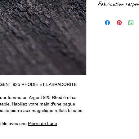
Fabrication respon
Nous sommes égalemen
réseaux sociaux et pa
Notre partenaire de
😉
(engagement reconnu
conditions de travai
Ce bijou contient pl
GENT 925 RHODIÉ ET LABRADORITE
pour femme en Argent 925 Rhodié et sa
itable. Habillez votre main d'une bague
etite pierre aux magnifique reflets bleutés.
dèle avec une
Pierre de Lune
.