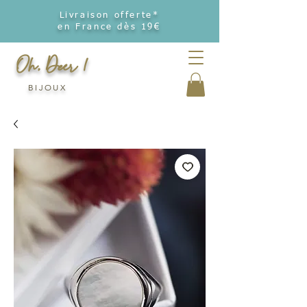
Livraison offerte*
en France dès 19€
Oh, Deer !
BIJOUX