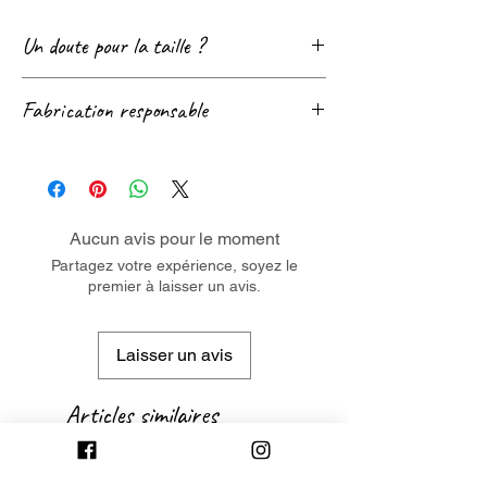
Un doute pour la taille ?
Consultez notre page
Guide des tailles
! 😊
Fabrication responsable
Nous sommes également très réactif sur le
Chat, les réseaux sociaux et par mail.
Notre partenaire de fabrication est membre
Contactez-nous si besoin ! 😉
du
RJC
(engagement reconnu en termes
de respect des conditions de travail et de
développement durable).
Aucun avis pour le moment
Ce bijou contient plus de 80% d'argent
Partagez votre expérience, soyez le
premier à laisser un avis.
recyclé.
Laisser un avis
Articles similaires