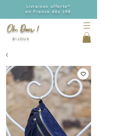
Livraison offerte*
en France dès 19€
Oh, Deer !
BIJOUX