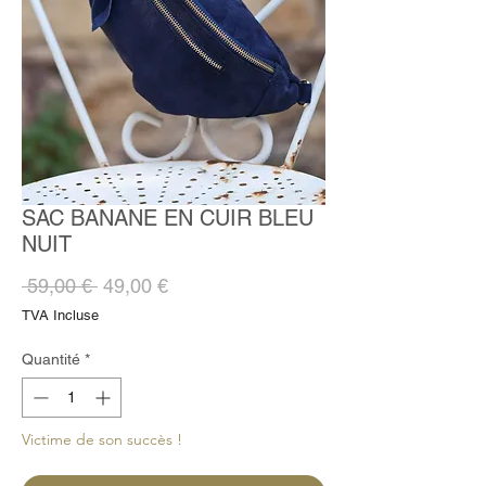
SAC BANANE EN CUIR BLEU
NUIT
Prix
Prix
 59,00 € 
49,00 €
original
promotionnel
TVA Incluse
Quantité
*
Victime de son succès !