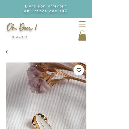
Livraison offerte*
en France dès 19€
Oh, Deer !
BIJOUX