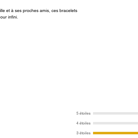
ille et à ses proches amis, ces bracelets
our infini.
5 étoiles
4 étoiles
3 étoiles