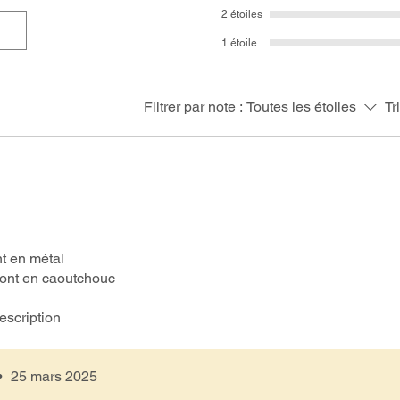
2 étoiles
1 étoile
Filtrer par note :
Toutes les étoiles
Tr
nt en métal
 sont en caoutchouc
description
•
25 mars 2025