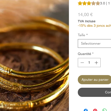
La note est de 3.0 
3.0 | 1
Prix
14,00 €
TVA Incluse
-15% dès 3 joncs ach
Taille
*
Sélectionner
Quantité
*
Ajouter au panier
Com