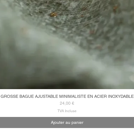
GROSSE BAGUE AJUSTABLE MINIMALISTE EN ACIER INOXYDABLE
Aperçu rapide
Prix
24,00 €
TVA Incluse
Ajouter au panier