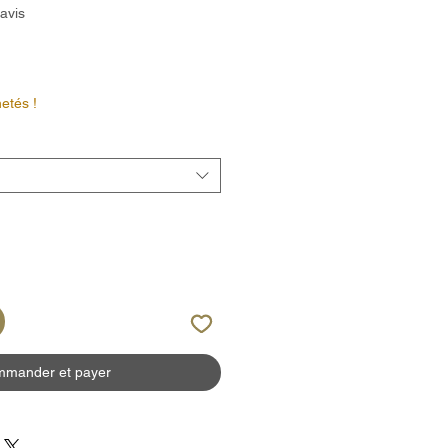
sur cinq étoiles selon 1 avis
 avis
etés !
mander et payer