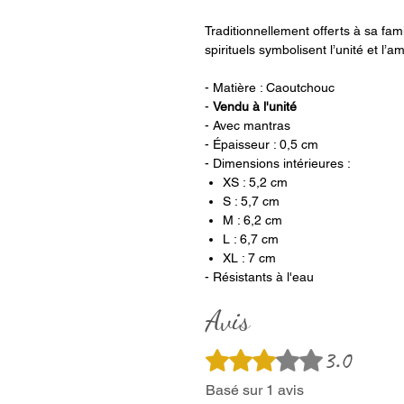
Traditionnellement offerts à sa fam
spirituels symbolisent l’unité et l’am
- Matière : Caoutchouc
-
Vendu à l'unité
- Avec mantras
- Épaisseur : 0,5 cm
- Dimensions intérieures :
XS : 5,2 cm
S : 5,7 cm
M : 6,2 cm
L : 6,7 cm
XL : 7 cm
- Résistants à l'eau
Avis
3.0
Noté 3 sur 5.
Basé sur 1 avis