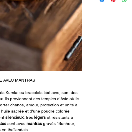
RÉ AVEC MANTRAS
lés Kumlai ou bracelets tibétains, sont des
ux
. Ils proviennent des temples d'Asie où ils
orter chance, amour, protection et unité à
e huile sacrée et d'une poudre colorée
ont
silencieux
, très
légers
et résistants à
tes
sont avec
mantras
gravés "Bonheur,
 en thaïlandais.