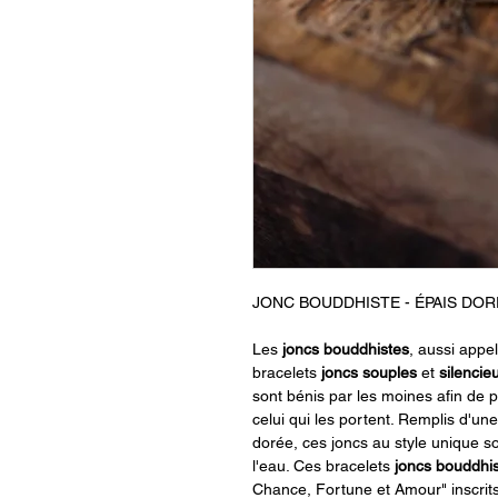
JONC BOUDDHISTE - ÉPAIS DO
Les
joncs
bouddhistes
, aussi appe
bracelets
joncs
souples
et
silencie
sont bénis par les moines afin de p
celui qui les portent. Remplis d'un
dorée, ces joncs au style unique s
l'eau. Ces bracelets
joncs
bouddhis
Chance, Fortune et Amour" inscrits