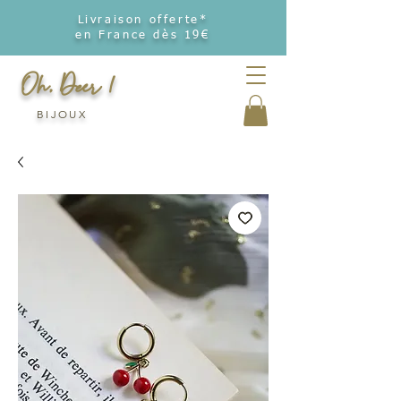
Livraison offerte*
en France dès 19€
Oh, Deer !
BIJOUX