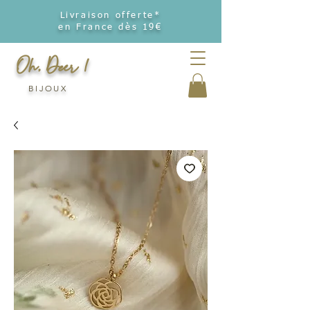
Livraison offerte*
en France dès 19€
Oh, Deer !
BIJOUX