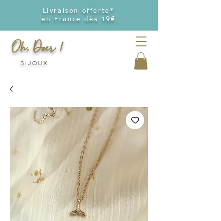
Livraison offerte*
en France dès 19€
Oh, Deer !
BIJOUX