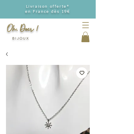
Livraison offerte*
en France dès 19€
Oh, Deer !
BIJOUX