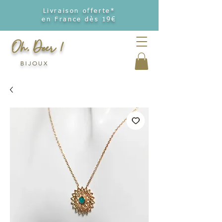
Livraison offerte*
en France dès 19€
Oh, Deer !
BIJOUX