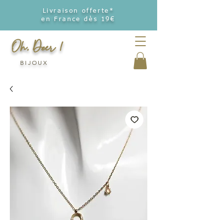
Livraison offerte*
en France dès 19€
Oh, Deer !
BIJOUX