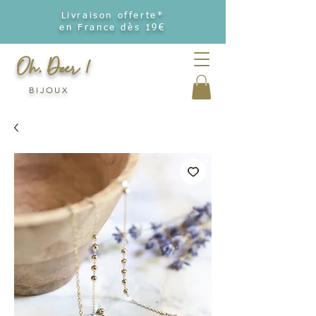
Livraison offerte*
en France dès 19€
Oh, Deer !
BIJOUX