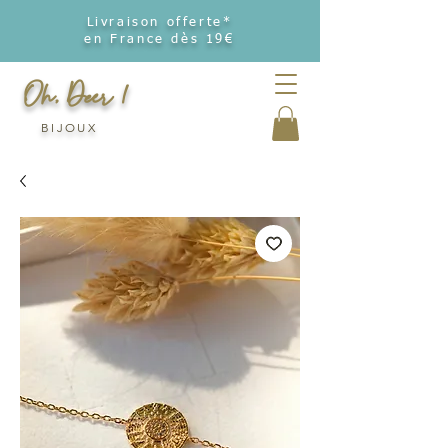
Livraison offerte*
en France dès 19€
Oh, Deer !
BIJOUX