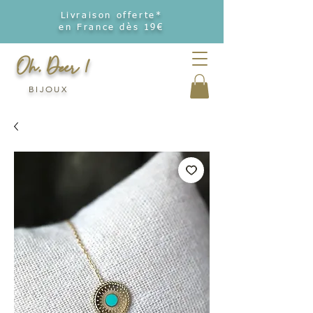
Livraison offerte*
en France dès 19€
Oh, Deer !
BIJOUX