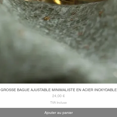
GROSSE BAGUE AJUSTABLE MINIMALISTE EN ACIER INOXYDABLE
Aperçu rapide
Prix
24,00 €
TVA Incluse
Ajouter au panier