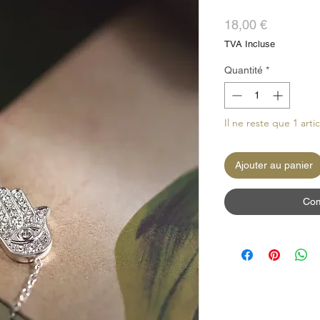
Prix
18,00 €
TVA Incluse
Quantité
*
Il ne reste que 1 arti
Ajouter au panier
Com