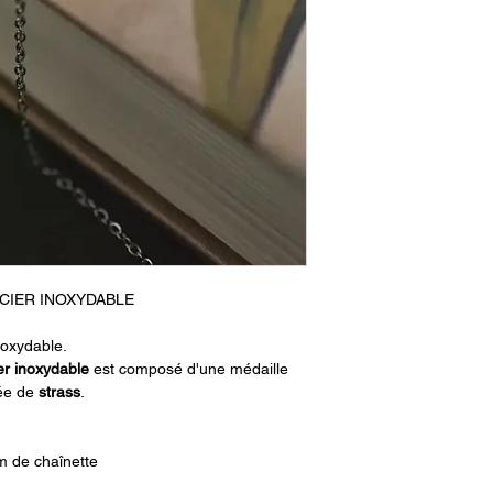
CIER INOXYDABLE
noxydable.
er inoxydable
est composé d'une médaille
ée de
strass
.
m de chaînette