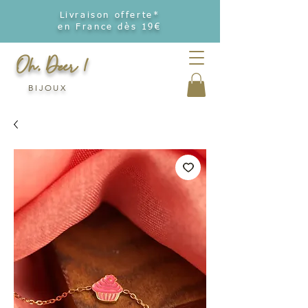
Livraison offerte*
en France dès 19€
Oh, Deer !
BIJOUX