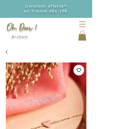
Livraison offerte*
en France dès 19€
Oh, Deer !
BIJOUX